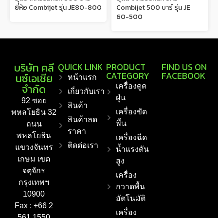
ยี่ห้อ Combijet รุ่น JE80-800
Combijet 500 บาร์ รุ่น JE
60-500
บริษัท คลี
QUICK LINK
PRODUCT
FIND US ON
CATEGORY
FACEBOOK
นซ์เอเชีย
หน้าแรก
จำกัด
เครื่องดูด
เกี่ยวกับเรา
ฝุ่น
92 ซอย
สินค้า
เครื่องขัด
พหลโยธิน 32
สินค้าลด
พื้น
ถนน
ราคา
พหลโยธิน
เครื่องฉีด
ติดต่อเรา
แขวงจันทร
น้ำแรงดัน
เกษม เขต
สูง
จตุจักร
เครื่อง
กรุงเทพฯ
กวาดพื้น
10900
อัตโนมัติ
Fax : +66 2
เครื่อง
561 1550