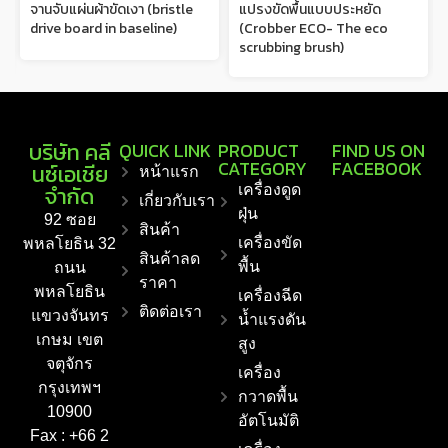
จานจับแผ่นผ้าขัดเงา (bristle
แปรงขัดพื้นแบบประหยัด
drive board in baseline)
(Crobber ECO- The eco
scrubbing brush)
บริษัท คลี
QUICK LINK
PRODUCT
FIND US ON
CATEGORY
FACEBOOK
นซ์เอเชีย
หน้าแรก
จำกัด
เครื่องดูด
เกี่ยวกับเรา
ฝุ่น
92 ซอย
สินค้า
เครื่องขัด
พหลโยธิน 32
สินค้าลด
พื้น
ถนน
ราคา
พหลโยธิน
เครื่องฉีด
ติดต่อเรา
แขวงจันทร
น้ำแรงดัน
เกษม เขต
สูง
จตุจักร
เครื่อง
กรุงเทพฯ
กวาดพื้น
10900
อัตโนมัติ
Fax : +66 2