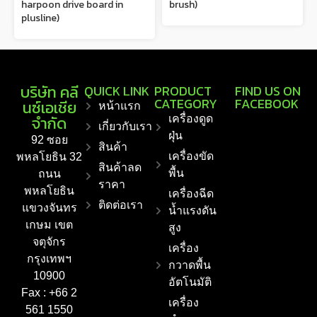
harpoon drive board in
brush)
plusline)
บริษัท คลี
QUICK LINK
PRODUCT
FIND US ON
CATEGORY
FACEBOOK
นซ์เอเชีย
หน้าแรก
จำกัด
เครื่องดูด
เกี่ยวกับเรา
ฝุ่น
92 ซอย
สินค้า
เครื่องขัด
พหลโยธิน 32
สินค้าลด
พื้น
ถนน
ราคา
พหลโยธิน
เครื่องฉีด
ติดต่อเรา
แขวงจันทร
น้ำแรงดัน
เกษม เขต
สูง
จตุจักร
เครื่อง
กรุงเทพฯ
กวาดพื้น
10900
อัตโนมัติ
Fax : +66 2
เครื่อง
561 1550