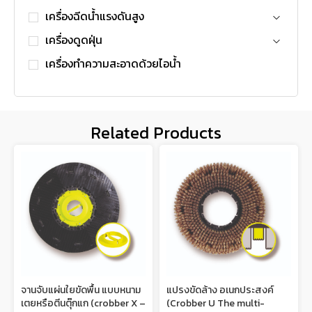
เครื่องฉีดน้ำแรงดันสูง
เครื่องดูดฝุ่น
เครื่องทำความสะอาดด้วยไอน้ำ
Related Products
จานจับแผ่นใยขัดพื้น แบบหนาม
แปรงขัดล้าง อเนกประสงค์
เตยหรือตีนตุ๊กแก (crobber X –
(Crobber U The multi-