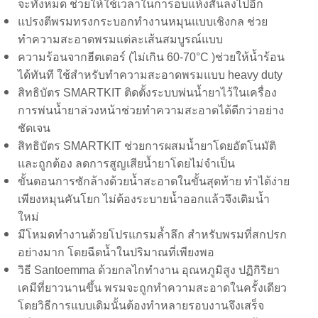
จะทั้งหมด ช่วยให้ใช้เวลาในการอบแห้งสั้นลงไปอีก
แปรงตีพรมทรงกระบอกทำงานหมุนแบบเชิงกล ช่วย
ทำความสะอาดพรมแต่ละเส้นสมบูรณ์แบบ
ความร้อนจากฮีตเตอร์ (ไม่เกิน 60-70°C )ช่วยให้น้ำร้อน
ได้ทันที ใช้สำหรับทำความสะอาดพรมแบบ heavy duty
สิทธิบัตร SMARTKIT ติดตั้งระบบพ่นน้ำยาไว้ในเครื่อง
การพ่นน้ำยาล่วงหน้าช่วยทำความสะอาดได้ดีกว่าอย่าง
ชัดเจน
สิทธิบัตร SMARTKIT ช่วยการผสมน้ำยาโดยอัตโนมัติ
และถูกต้อง ลดการสูญเสียน้ำยาโดยไม่จำเป็น
ขั้นตอนการซักล้างด้วยน้ำสะอาดในขั้นสุดท้าย ทำได้ง่าย
เพียงหมุนคันโยก ไม่ต้องระบายน้ำออกแล้วจึงเติมน้ำ
ใหม่
มีโหมดทำงานด้วยโปรแกรมล้ำลึก สำหรับพรมที่สกปรก
อย่างมาก โดยฉีดน้ำในปริมาณที่เพียงพอ
วิธี Santoemma ด้วยกลไกทำงาน อุณหภูมิสูง ปฏิกิริยา
เคมีที่ยาวนานขึ้น พรมจะถูกทำความสะอาดในครั้งเดียว
โดยวิธีการแบบเดิมนั้นต้องทำหลายรอบงานจึงเสร็จ