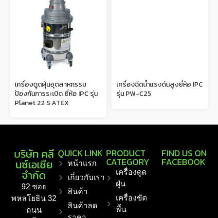
เครื่องดูดฝุ่นอุตสาหกรรม
เครื่องฉีดน้ำแรงดันสูงยี่ห้อ IPC
ป้องกันการระเบิด ยี่ห้อ IPC รุ่น
รุ่น PW-C25
Planet 22 S ATEX
บริษัท คลี
QUICK LINK
PRODUCT
FIND US ON
CATEGORY
FACEBOOK
นซ์เอเชีย
หน้าแรก
จำกัด
เครื่องดูด
เกี่ยวกับเรา
ฝุ่น
92 ซอย
สินค้า
เครื่องขัด
พหลโยธิน 32
สินค้าลด
พื้น
ถนน
ราคา