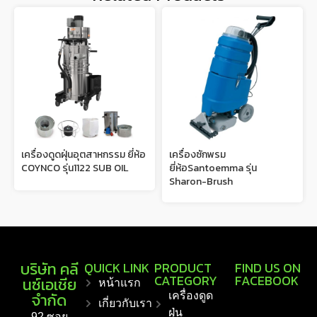
เครื่องดูดฝุ่นอุตสาหกรรม ยี่ห้อ
เครื่องซักพรม
COYNCO รุ่น1122 SUB OIL
ยี่ห้อSantoemma รุ่น
Sharon-Brush
บริษัท คลี
QUICK LINK
PRODUCT
FIND US ON
CATEGORY
FACEBOOK
นซ์เอเชีย
หน้าแรก
จำกัด
เครื่องดูด
เกี่ยวกับเรา
ฝุ่น
92 ซอย