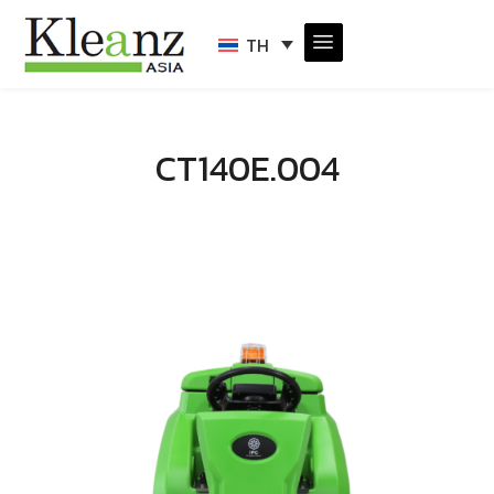
TH
CT140E.004