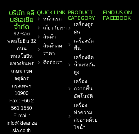
บริษัท คลี
QUICK LINK
PRODUCT
FIND US ON
CATEGORY
FACEBOOK
นซ์เอเชีย
หน้าแรก
จำกัด
เครื่องดูด
เกี่ยวกับเรา
ฝุ่น
92 ซอย
สินค้า
เครื่องขัด
พหลโยธิน 32
สินค้าลด
พื้น
ถนน
ราคา
พหลโยธิน
เครื่องฉีด
ติดต่อเรา
แขวงจันทร
น้ำแรงดัน
เกษม เขต
สูง
จตุจักร
เครื่อง
กรุงเทพฯ
กวาดพื้น
10900
อัตโนมัติ
Fax : +66 2
เครื่อง
561 1550
ทำความ
E-mail :
สะอาดด้วย
info@kleanza
ไอน้ำ
sia.co.th