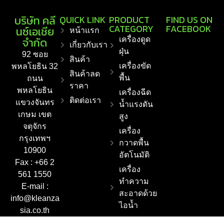
บริษัท คลี
QUICK LINK
PRODUCT
FIND US ON
CATEGORY
FACEBOOK
นซ์เอเชีย
หน้าแรก
จำกัด
เครื่องดูด
เกี่ยวกับเรา
ฝุ่น
92 ซอย
สินค้า
เครื่องขัด
พหลโยธิน 32
สินค้าลด
พื้น
ถนน
ราคา
พหลโยธิน
เครื่องฉีด
ติดต่อเรา
แขวงจันทร
น้ำแรงดัน
เกษม เขต
สูง
จตุจักร
เครื่อง
กรุงเทพฯ
กวาดพื้น
10900
อัตโนมัติ
Fax : +66 2
เครื่อง
561 1550
ทำความ
E-mail :
สะอาดด้วย
info@kleanza
ไอน้ำ
sia.co.th