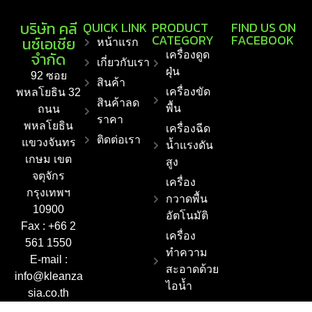
บริษัท คลี
QUICK LINK
PRODUCT
FIND US ON
CATEGORY
FACEBOOK
นซ์เอเชีย
หน้าแรก
จำกัด
เครื่องดูด
เกี่ยวกับเรา
ฝุ่น
92 ซอย
สินค้า
เครื่องขัด
พหลโยธิน 32
สินค้าลด
พื้น
ถนน
ราคา
พหลโยธิน
เครื่องฉีด
ติดต่อเรา
แขวงจันทร
น้ำแรงดัน
เกษม เขต
สูง
จตุจักร
เครื่อง
กรุงเทพฯ
กวาดพื้น
10900
อัตโนมัติ
Fax : +66 2
เครื่อง
561 1550
ทำความ
E-mail :
สะอาดด้วย
info@kleanza
ไอน้ำ
sia.co.th