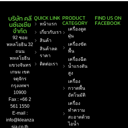
บริษัท คลี
QUICK LINK
PRODUCT
FIND US ON
CATEGORY
FACEBOOK
นซ์เอเชีย
หน้าแรก
จำกัด
เครื่องดูด
เกี่ยวกับเรา
ฝุ่น
92 ซอย
สินค้า
เครื่องขัด
พหลโยธิน 32
สินค้าลด
พื้น
ถนน
ราคา
พหลโยธิน
เครื่องฉีด
ติดต่อเรา
แขวงจันทร
น้ำแรงดัน
เกษม เขต
สูง
จตุจักร
เครื่อง
กรุงเทพฯ
กวาดพื้น
10900
อัตโนมัติ
Fax : +66 2
เครื่อง
561 1550
ทำความ
E-mail :
สะอาดด้วย
info@kleanza
ไอน้ำ
sia.co.th