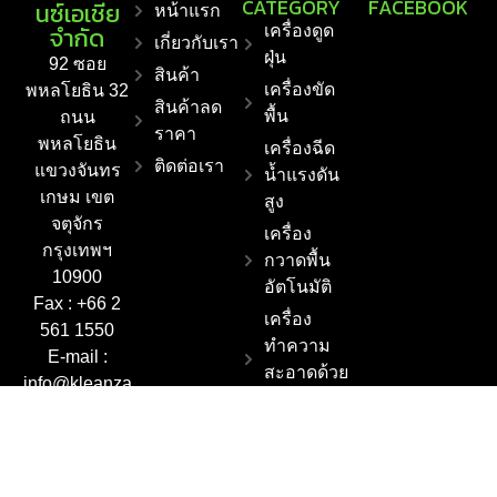
CATEGORY
FACEBOOK
นซ์เอเชีย
หน้าแรก
จำกัด
เครื่องดูด
เกี่ยวกับเรา
ฝุ่น
92 ซอย
สินค้า
เครื่องขัด
พหลโยธิน 32
สินค้าลด
พื้น
ถนน
ราคา
พหลโยธิน
เครื่องฉีด
ติดต่อเรา
แขวงจันทร
น้ำแรงดัน
เกษม เขต
สูง
จตุจักร
เครื่อง
กรุงเทพฯ
กวาดพื้น
10900
อัตโนมัติ
Fax : +66 2
เครื่อง
561 1550
ทำความ
E-mail :
สะอาดด้วย
info@kleanza
ไอน้ำ
sia.co.th