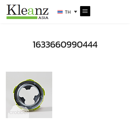
TH
1633660990444