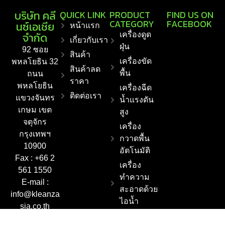
บริษัท คลี
QUICK LINK
PRODUCT
FIND US ON
CATEGORY
FACEBOOK
นซ์เอเชีย
หน้าแรก
จำกัด
เครื่องดูด
เกี่ยวกับเรา
ฝุ่น
92 ซอย
สินค้า
เครื่องขัด
พหลโยธิน 32
สินค้าลด
พื้น
ถนน
ราคา
พหลโยธิน
เครื่องฉีด
ติดต่อเรา
แขวงจันทร
น้ำแรงดัน
เกษม เขต
สูง
จตุจักร
เครื่อง
กรุงเทพฯ
กวาดพื้น
10900
อัตโนมัติ
Fax : +66 2
เครื่อง
561 1550
ทำความ
E-mail :
สะอาดด้วย
info@kleanza
ไอน้ำ
sia.co.th