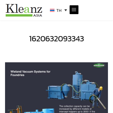
TH
1620632093343