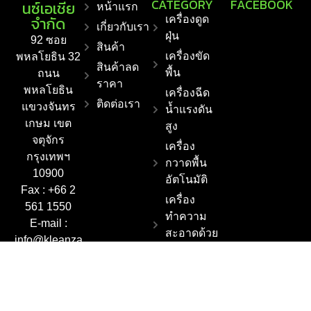
CATEGORY
FACEBOOK
นซ์เอเชีย
หน้าแรก
จำกัด
เครื่องดูด
เกี่ยวกับเรา
ฝุ่น
92 ซอย
สินค้า
เครื่องขัด
พหลโยธิน 32
สินค้าลด
พื้น
ถนน
ราคา
พหลโยธิน
เครื่องฉีด
ติดต่อเรา
แขวงจันทร
น้ำแรงดัน
เกษม เขต
สูง
จตุจักร
เครื่อง
กรุงเทพฯ
กวาดพื้น
10900
อัตโนมัติ
Fax : +66 2
เครื่อง
561 1550
ทำความ
E-mail :
สะอาดด้วย
info@kleanza
ไอน้ำ
sia.co.th