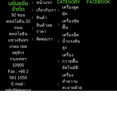
CATEGORY
FACEBOOK
นซ์เอเชีย
หน้าแรก
จำกัด
เครื่องดูด
เกี่ยวกับเรา
ฝุ่น
92 ซอย
สินค้า
เครื่องขัด
พหลโยธิน 32
สินค้าลด
พื้น
ถนน
ราคา
พหลโยธิน
เครื่องฉีด
ติดต่อเรา
แขวงจันทร
น้ำแรงดัน
เกษม เขต
สูง
จตุจักร
เครื่อง
กรุงเทพฯ
กวาดพื้น
10900
อัตโนมัติ
Fax : +66 2
เครื่อง
561 1550
ทำความ
E-mail :
สะอาดด้วย
info@kleanza
ไอน้ำ
sia.co.th