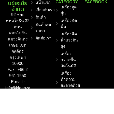
CATEGORY
FACEBOOK
นซ์เอเชีย
หน้าแรก
จำกัด
เครื่องดูด
เกี่ยวกับเรา
ฝุ่น
92 ซอย
สินค้า
เครื่องขัด
พหลโยธิน 32
สินค้าลด
พื้น
ถนน
ราคา
พหลโยธิน
เครื่องฉีด
ติดต่อเรา
แขวงจันทร
น้ำแรงดัน
เกษม เขต
สูง
จตุจักร
เครื่อง
กรุงเทพฯ
กวาดพื้น
10900
อัตโนมัติ
Fax : +66 2
เครื่อง
561 1550
ทำความ
E-mail :
สะอาดด้วย
info@kleanza
ไอน้ำ
sia.co.th