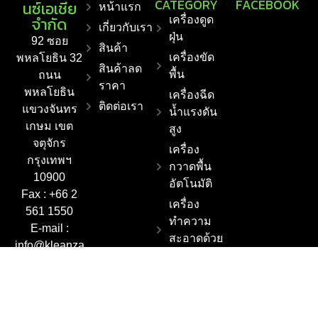
CATEGORY
FACEBOOK
นซ์เอเชีย
หน้าแรก
จำกัด
เครื่องดูด
เกี่ยวกับเรา
ฝุ่น
92 ซอย
สินค้า
เครื่องขัด
พหลโยธิน 32
สินค้าลด
พื้น
ถนน
ราคา
พหลโยธิน
เครื่องฉีด
ติดต่อเรา
แขวงจันทร
น้ำแรงดัน
เกษม เขต
สูง
จตุจักร
เครื่อง
กรุงเทพฯ
กวาดพื้น
10900
อัตโนมัติ
Fax : +66 2
เครื่อง
561 1550
ทำความ
E-mail :
สะอาดด้วย
info@kleanza
ไอน้ำ
sia.co.th