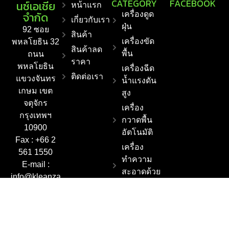
CATEGORY
FACEBOOK
นซ์เอเชีย
หน้าแรก
จำกัด
เครื่องดูด
เกี่ยวกับเรา
ฝุ่น
92 ซอย
สินค้า
เครื่องขัด
พหลโยธิน 32
สินค้าลด
พื้น
ถนน
ราคา
พหลโยธิน
เครื่องฉีด
ติดต่อเรา
แขวงจันทร
น้ำแรงดัน
เกษม เขต
สูง
จตุจักร
เครื่อง
กรุงเทพฯ
กวาดพื้น
10900
อัตโนมัติ
Fax : +66 2
เครื่อง
561 1550
ทำความ
E-mail :
สะอาดด้วย
info@kleanza
ไอน้ำ
sia.co.th