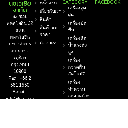
CATEGORY
FACEBOOK
นซ์เอเชีย
หน้าแรก
จำกัด
เครื่องดูด
เกี่ยวกับเรา
ฝุ่น
92 ซอย
สินค้า
เครื่องขัด
พหลโยธิน 32
สินค้าลด
พื้น
ถนน
ราคา
พหลโยธิน
เครื่องฉีด
ติดต่อเรา
แขวงจันทร
น้ำแรงดัน
เกษม เขต
สูง
จตุจักร
เครื่อง
กรุงเทพฯ
กวาดพื้น
10900
อัตโนมัติ
Fax : +66 2
เครื่อง
561 1550
ทำความ
E-mail :
สะอาดด้วย
info@kleanza
ไอน้ำ
sia.co.th