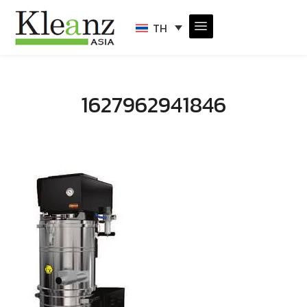
TH
1627962941846