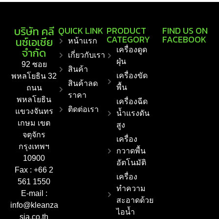
บริษัท คลี
QUICK LINK
PRODUCT
FIND US ON
CATEGORY
FACEBOOK
นซ์เอเชีย
หน้าแรก
จำกัด
เครื่องดูด
เกี่ยวกับเรา
ฝุ่น
92 ซอย
สินค้า
เครื่องขัด
พหลโยธิน 32
สินค้าลด
พื้น
ถนน
ราคา
พหลโยธิน
เครื่องฉีด
ติดต่อเรา
แขวงจันทร
น้ำแรงดัน
เกษม เขต
สูง
จตุจักร
เครื่อง
กรุงเทพฯ
กวาดพื้น
10900
อัตโนมัติ
Fax : +66 2
เครื่อง
561 1550
ทำความ
E-mail :
สะอาดด้วย
info@kleanza
ไอน้ำ
sia.co.th