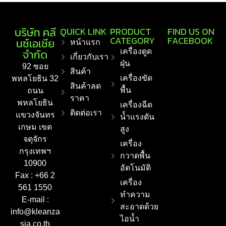
บริษัท คลี
QUICK LINK
PRODUCT
FIND US ON
CATEGORY
FACEBOOK
นซ์เอเชีย
หน้าแรก
จำกัด
เครื่องดูด
เกี่ยวกับเรา
ฝุ่น
92 ซอย
สินค้า
เครื่องขัด
พหลโยธิน 32
สินค้าลด
พื้น
ถนน
ราคา
พหลโยธิน
เครื่องฉีด
ติดต่อเรา
แขวงจันทร
น้ำแรงดัน
เกษม เขต
สูง
จตุจักร
เครื่อง
กรุงเทพฯ
กวาดพื้น
10900
อัตโนมัติ
Fax : +66 2
เครื่อง
561 1550
ทำความ
E-mail :
สะอาดด้วย
info@kleanza
ไอน้ำ
sia.co.th