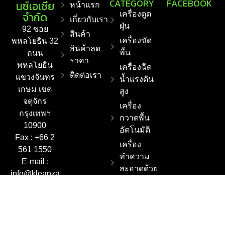
CATEGORY
FACEBOOK
นซ์เอเชีย
หน้าแรก
จำกัด
เครื่องดูด
เกี่ยวกับเรา
ฝุ่น
92 ซอย
สินค้า
เครื่องขัด
พหลโยธิน 32
สินค้าลด
พื้น
ถนน
ราคา
พหลโยธิน
เครื่องฉีด
ติดต่อเรา
แขวงจันทร
น้ำแรงดัน
เกษม เขต
สูง
จตุจักร
เครื่อง
กรุงเทพฯ
กวาดพื้น
10900
อัตโนมัติ
Fax : +66 2
เครื่อง
561 1550
ทำความ
E-mail :
สะอาดด้วย
info@kleanza
ไอน้ำ
sia.co.th