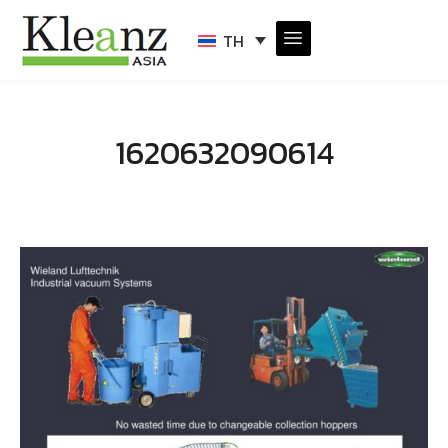
TH
1620632090614