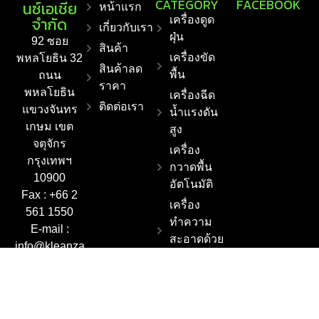
CATEGORY
FACEBOOK
นซ์เอเชีย
หน้าแรก
จำกัด
เครื่องดูด
เกี่ยวกับเรา
ฝุ่น
92 ซอย
สินค้า
เครื่องขัด
พหลโยธิน 32
สินค้าลด
พื้น
ถนน
ราคา
พหลโยธิน
เครื่องฉีด
ติดต่อเรา
แขวงจันทร
น้ำแรงดัน
เกษม เขต
สูง
จตุจักร
เครื่อง
กรุงเทพฯ
กวาดพื้น
10900
อัตโนมัติ
Fax : +66 2
เครื่อง
561 1550
ทำความ
E-mail :
สะอาดด้วย
info@kleanza
ไอน้ำ
sia.co.th