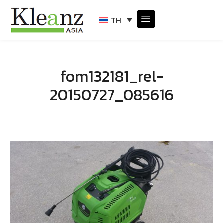
TH
fom132181_rel-
20150727_085616