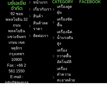
CATEGORY
FACEBOOK
นซ์เอเชีย
หน้าแรก
จำกัด
เครื่องดูด
เกี่ยวกับเรา
ฝุ่น
92 ซอย
สินค้า
เครื่องขัด
พหลโยธิน 32
สินค้าลด
พื้น
ถนน
ราคา
พหลโยธิน
เครื่องฉีด
ติดต่อเรา
แขวงจันทร
น้ำแรงดัน
เกษม เขต
สูง
จตุจักร
เครื่อง
กรุงเทพฯ
กวาดพื้น
10900
อัตโนมัติ
Fax : +66 2
เครื่อง
561 1550
ทำความ
E-mail :
สะอาดด้วย
info@kleanza
ไอน้ำ
sia.co.th