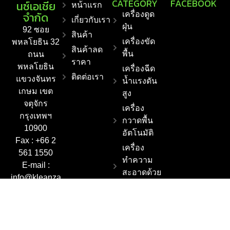
CATEGORY
FACEBOOK
นซ์เอเชีย
หน้าแรก
จำกัด
เครื่องดูด
เกี่ยวกับเรา
ฝุ่น
92 ซอย
สินค้า
เครื่องขัด
พหลโยธิน 32
สินค้าลด
พื้น
ถนน
ราคา
พหลโยธิน
เครื่องฉีด
ติดต่อเรา
แขวงจันทร
น้ำแรงดัน
เกษม เขต
สูง
จตุจักร
เครื่อง
กรุงเทพฯ
กวาดพื้น
10900
อัตโนมัติ
Fax : +66 2
เครื่อง
561 1550
ทำความ
E-mail :
สะอาดด้วย
info@kleanza
ไอน้ำ
sia.co.th