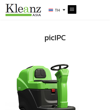
TH
picIPC